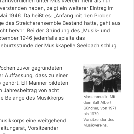
antwortlichen unter Musikverein mehr als nur
verstanden haben, zeigt ein weiterer Eintrag im
Mai 1946. Da heißt es: „Anfang mit den Proben
nge das Streicherensemble Bestand hatte, geht aus
cht hervor. Bei der Gründung des „Musik- und
tember 1946 jedenfalls spielte das
 Geburtsstunde der Musikkapelle Seelbach schlug
 Wochen zuvor gegründeten
r Auffassung, dass zu einer
 gehört. Elf Männer bildeten
 Jahresbeitrag von acht
Marschmusik: Mit
die Belange des Musikkorps
dem Baß Albert
Gündner, von 1971
bis 1979
Vorsitzender des
musikkorps eine weitgehend
Musikvereins.
altungsrat, Vorsitzender