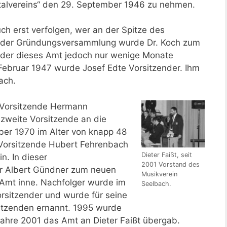
talvereins“ den 29. September 1946 zu nehmen.
uch erst verfolgen, wer an der Spitze des
n der Gründungsversammlung wurde Dr. Koch zum
 der dieses Amt jedoch nur wenige Monate
 Februar 1947 wurde Josef Edte Vorsitzender. Ihm
ach.
r Vorsitzende Hermann
zweite Vorsitzende an die
ber 1970 im Alter von knapp 48
e Vorsitzende Hubert Fehrenbach
Dieter Faißt, seit
n. In dieser
2001 Vorstand des
r Albert Gündner zum neuen
Musikverein
 Amt inne. Nachfolger wurde im
Seelbach.
orsitzender und wurde für seine
itzenden ernannt. 1995 wurde
Jahre 2001 das Amt an Dieter Faißt übergab.