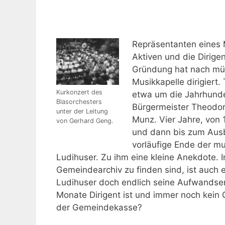
Repräsentanten eines M
Aktiven und die Dirige
Gründung hat nach mün
Musikkapelle dirigiert.
Kurkonzert des
etwa um die Jahrhund
Blasorchesters
Bürgermeister Theodor
unter der Leitung
Munz. Vier Jahre, von 1
von Gerhard Geng.
und dann bis zum Ausb
vorläufige Ende der mu
Ludihuser. Zu ihm eine kleine Anekdote. I
Gemeindearchiv zu finden sind, ist auch 
Ludihuser doch endlich seine Aufwandsen
Monate Dirigent ist und immer noch kei
der Gemeindekasse?