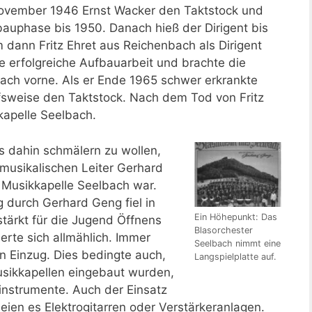
vember 1946 Ernst Wacker den Taktstock und
fbauphase bis 1950. Danach hieß der Dirigent bis
dann Fritz Ehret aus Reichenbach als Dirigent
ne erfolgreiche Aufbauarbeit und brachte die
nach vorne. Als er Ende 1965 schwer erkrankte
sweise den Taktstock. Nach dem Tod von Fritz
kkapelle Seelbach.
is dahin schmälern zu wollen,
m musikalischen Leiter Gerhard
 Musikkapelle Seelbach war.
 durch Gerhard Geng fiel in
Ein Höhepunkt: Das
tärkt für die Jugend Öffnens
Blasorchester
erte sich allmählich. Immer
Seelbach nimmt eine
n Einzug. Dies bedingte auch,
Langspielplatte auf.
usikkapellen eingebaut wurden,
nstrumente. Auch der Einsatz
seien es Elektrogitarren oder Verstärkeranlagen.