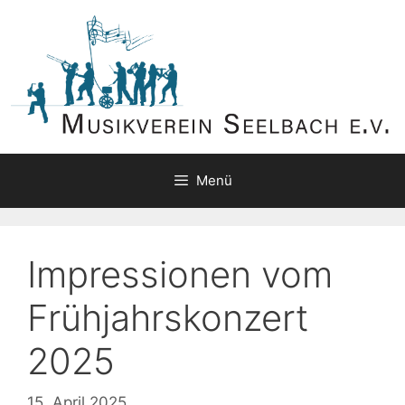
Zum
Inhalt
springen
Menü
Impressionen vom
Frühjahrskonzert
2025
15. April 2025