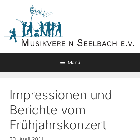
Zum
Inhalt
springen
Menü
Impressionen und
Berichte vom
Frühjahrskonzert
20. April 2011